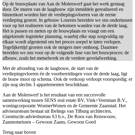
Op de bouwplaats van Aan de Molenwerf gaat het werk gestaag
door. De muren van de laagbouw zijn inmiddels gerealiseerd en
binnenkort worden hier de verdiepingsvloeren van de eerste
verdieping gestort. In gebouw Lourens bereiden we ons ondertussen
voor op het realiseren van de betonnen wanden van de derde laag.
Het is passen en meten op de bouwplaats en vraagt om een
uitgekiende logistieke planning, waarbij elke stap zorgvuldig op
elkaar wordt afgestemd om het proces soepel te laten verlopen.
Tegelijkertijd groeien ook de steigers mee omhoog. Daarmee
bereiden we ons voor op de volgende fase van het bouwproces: de
afbouw, zoals het metselwerk en de verdere gevelafwerking.
Met de afronding van de laagbouw, de start van de
verdiepingsvloeren én de voorbereidingen voor de derde laag, ligt
de bouw mooi op schema. Ook de verkoop verloopt voorspoedig: er
zijn nog slechts 3 appartementen beschikbaar.
Aan de Molenwerf is het resultaat van een succesvolle
samenwerking tussen SENS real estate BV, Vink+Veenman B.V.,
woningcorporatie WormerWonen en de Gemeente Zaanstad. Het
adviseursteam bestaat uit Ibelings van Tilburg architecten,
Constructie-adviesbureau S3 b.v., De Roos van Renswouw,
Zaannotarissen – Gewoon Zaans, Gewoon Goed
Terug naar boven